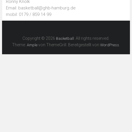
Ronny Knölk
Email: basketball@ghb-hamburg.de
mobil: 0179 / 859 14 99
Copyright © 2026
. All rights reserved.
Basketball
Theme:
von ThemeGrill. Bereitgestellt von
.
Ample
WordPress