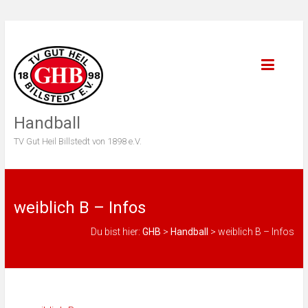
Handball
TV Gut Heil Billstedt von 1898 e.V.
weiblich B – Infos
Du bist hier:
GHB
>
Handball
>
weiblich B – Infos