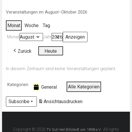
Veranstaltungen im August–Oktober 2026
Monat
Woche
Tag
Monat
Jahr
Zurück
Heute
In diesem Zeitraum sind keine Veranstaltungen geplant.
Kategorien
Alle Kategorien
General
Subscribe
Ansicht
ausdrucken
Copyright © 2026
. All rights
TV Gut Heil Billstedt von 1898 e.V.