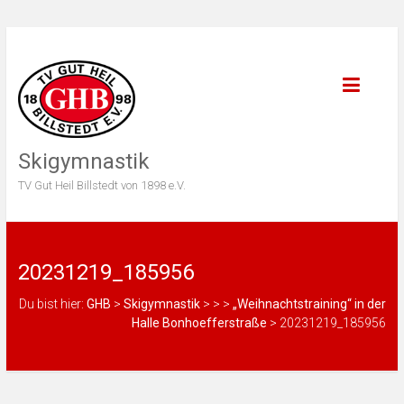
Skigymnastik
TV Gut Heil Billstedt von 1898 e.V.
20231219_185956
Du bist hier:
GHB
>
Skigymnastik
>
>
>
„Weihnachtstraining“ in der
Halle Bonhoefferstraße
>
20231219_185956