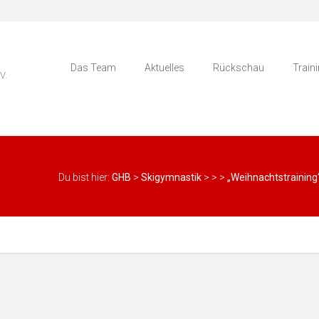
Das Team
Aktuelles
Rückschau
Train
V.
Du bist hier:
GHB
>
Skigymnastik
>
>
>
„Weihnachtstraining