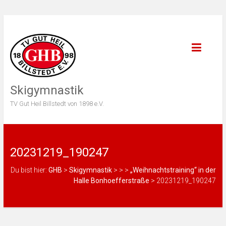
Skigymnastik
TV Gut Heil Billstedt von 1898 e.V.
20231219_190247
Du bist hier:
GHB
>
Skigymnastik
>
>
>
„Weihnachtstraining“ in der
Halle Bonhoefferstraße
>
20231219_190247