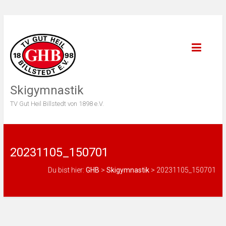
Skigymnastik
TV Gut Heil Billstedt von 1898 e.V.
20231105_150701
Du bist hier:
GHB
>
Skigymnastik
>
20231105_150701