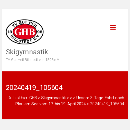
Skigymnastik
TV Gut Heil Billstedt von 1898 e.V.
20240419_105604
Du bist hier:
GHB
>
Skigymnastik
>
>
>
Unsere 3-Tage-Fahrt nach
Plau am See vom 17. bis 19. April 2024
>
20240419_105604