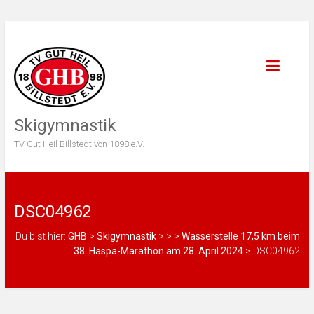
Skigymnastik
TV Gut Heil Billstedt von 1898 e.V.
DSC04962
Du bist hier:
GHB
>
Skigymnastik
>
>
>
Wasserstelle 17,5 km beim
38. Haspa-Marathon am 28. April 2024
>
DSC04962