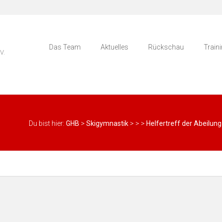
Das Team
Aktuelles
Rückschau
Train
V.
Du bist hier:
GHB
>
Skigymnastik
>
>
>
Helfertreff der Abeilung