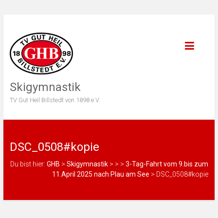
Skigymnastik
TV Gut Heil Billstedt von 1898 e.V.
DSC_0508#kopie
Du bist hier:
GHB
>
Skigymnastik
>
>
>
3-Tag-Fahrt vom 9.bis zum
11.April 2025 nach Plau am See
>
DSC_0508#kopie