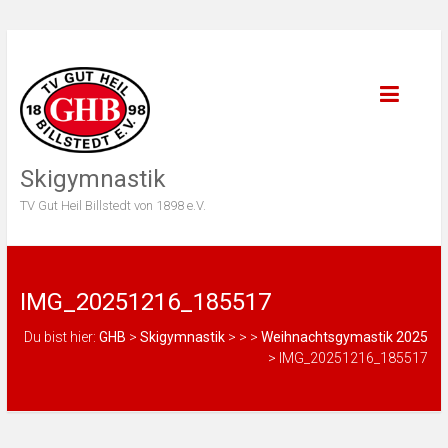
Skigymnastik
TV Gut Heil Billstedt von 1898 e.V.
IMG_20251216_185517
Du bist hier:
GHB
>
Skigymnastik
>
>
>
Weihnachtsgymastik 2025
>
IMG_20251216_185517