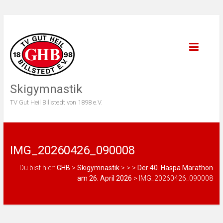
Skigymnastik
TV Gut Heil Billstedt von 1898 e.V.
IMG_20260426_090008
Du bist hier:
GHB
>
Skigymnastik
>
>
>
Der 40. Haspa Marathon
am 26. April 2026
>
IMG_20260426_090008