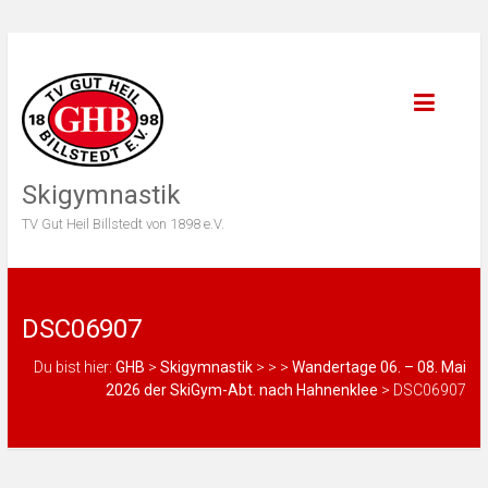
Skigymnastik
TV Gut Heil Billstedt von 1898 e.V.
DSC06907
Du bist hier:
GHB
>
Skigymnastik
>
>
>
Wandertage 06. – 08. Mai
2026 der SkiGym-Abt. nach Hahnenklee
>
DSC06907