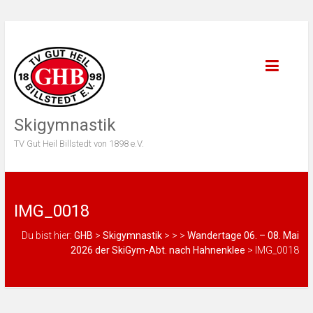
Skigymnastik
TV Gut Heil Billstedt von 1898 e.V.
IMG_0018
Du bist hier:
GHB
>
Skigymnastik
>
>
>
Wandertage 06. – 08. Mai
2026 der SkiGym-Abt. nach Hahnenklee
>
IMG_0018