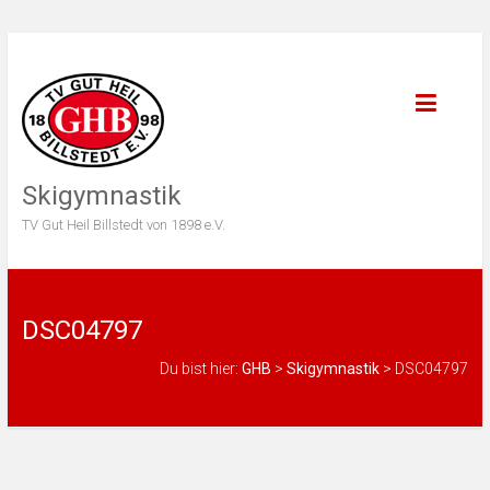
Skigymnastik
TV Gut Heil Billstedt von 1898 e.V.
DSC04797
Du bist hier:
GHB
>
Skigymnastik
>
DSC04797