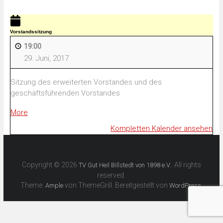
Vorstandssitzung
19:00
29. Juni, 2017
Sitzung des erweiterten Vorstandes und des
geschäftsführenden Vorstandes
More
about
{title}
Kompletten Kalender ansehen
Copyright © 2026
. All rights
TV Gut Heil Billstedt von 1898 e.V.
reserved.
Theme:
von ThemeGrill. Bereitgestellt von
.
Ample
WordPress